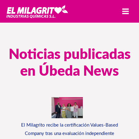
Ir
MAI
al
MEN
contenido
Noticias publicadas
en Úbeda News
El Milagrito recibe la certificación Values-Based
Company tras una evaluación independiente