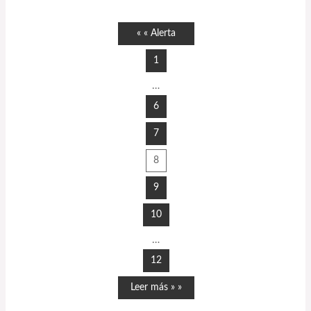
« « Alerta
1
…
6
7
8
9
10
…
12
Leer más » »