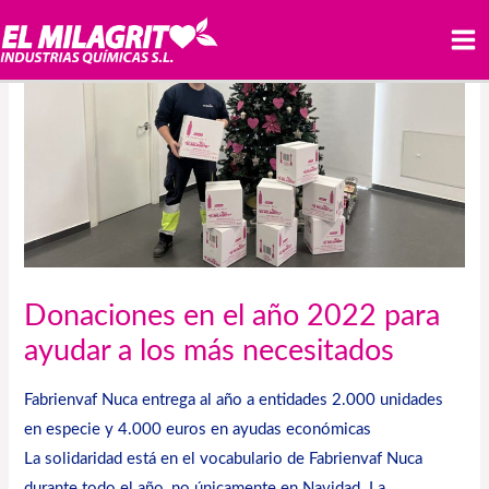
Ir
MA
al
M
contenido
Donaciones en el año 2022 para
ayudar a los más necesitados
Fabrienvaf Nuca entrega al año a entidades 2.000 unidades
en especie y 4.000 euros en ayudas económicas
La solidaridad está en el vocabulario de
Fabrienvaf Nuca
durante todo el año, no únicamente en Navidad. La