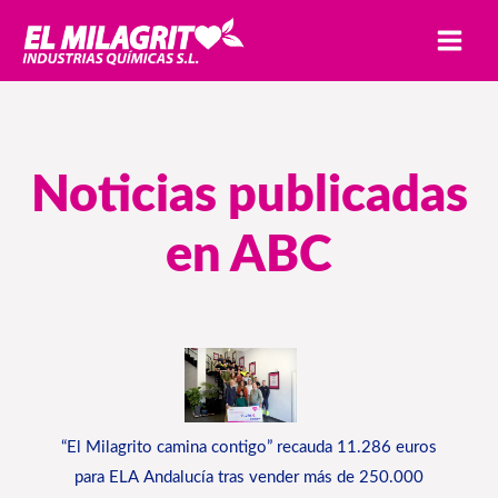
Ir
MAI
al
MEN
contenido
Noticias publicadas
en ABC
“El Milagrito camina contigo” recauda 11.286 euros
para ELA Andalucía tras vender más de 250.000