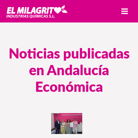
Ir
MAI
al
MEN
contenido
Noticias publicadas
en Andalucía
Económica