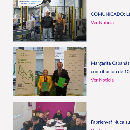
COMUNICADO: La nue
Ver Noticia
Margarita Cabanás s
contribución de 10
Ver Noticia
Fabrienvaf Nuca sup