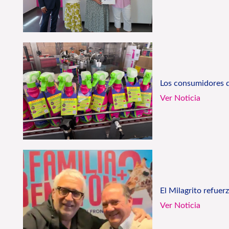
Los consumidores d
Ver Noticia
El Milagrito refuer
Ver Noticia