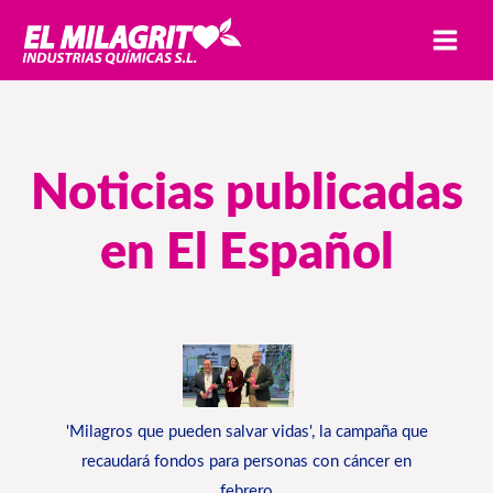
Ir
MAI
al
MEN
contenido
Noticias publicadas
en El Español
'Milagros que pueden salvar vidas', la campaña que
recaudará fondos para personas con cáncer en
febrero