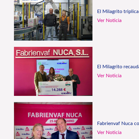
El Milagrito tripli
Ver Noticia
El Milagrito recau
Ver Noticia
Fabrienvaf Nuca co
Ver Noticia