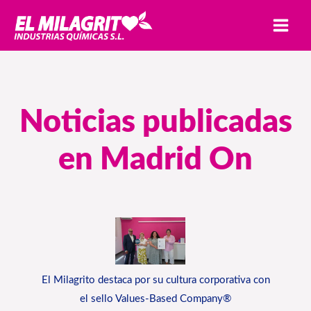
Ir
MAI
al
MEN
contenido
Noticias publicadas
en Madrid On
El Milagrito destaca por su cultura corporativa con
el sello Values-Based Company®