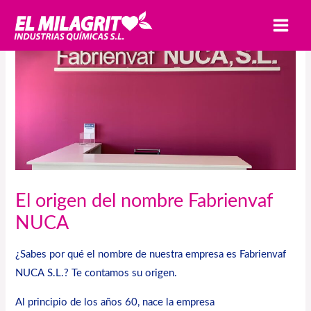
Ir
MAI
al
MEN
contenido
El origen del nombre Fabrienvaf
NUCA
¿Sabes por qué el nombre de nuestra empresa es
Fabrienvaf
NUCA
S.L.? Te contamos su origen.
Al principio de los años 60, nace la empresa