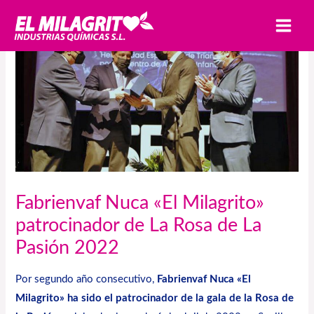
Ir
MAI
al
MEN
contenido
Fabrienvaf Nuca «El Milagrito»
patrocinador de La Rosa de La
Pasión 2022
Por segundo año consecutivo,
Fabrienvaf Nuca
«El
Milagrito» ha sido el patrocinador de la gala de la Rosa de