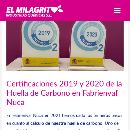
Ir
MAI
al
MEN
contenido
Certificaciones 2019 y 2020 de la
Huella de Carbono en Fabrienvaf
Nuca
En Fabrienvaf Nuca, en 2021 hemos dado los primeros pasos
en cuanto al
cálculo de nuestra huella de carbono
. Uno de