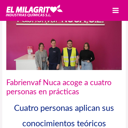
Ir
MAI
al
MEN
contenido
Fabrienvaf Nuca acoge a cuatro
personas en prácticas
Cuatro personas aplican sus
conocimientos teóricos