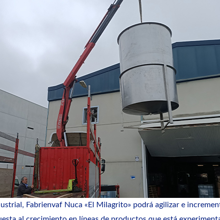
ustrial, Fabrienvaf Nuca
«El Milagrito»
podrá agilizar e increment
uesta al crecimiento en líneas de productos que está experimen