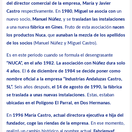
del director comercial de la empresa, María y Javier
Castro
respectivamente. En
1980
,
Miguel se asocia con
un
nuevo socio,
Manuel Núñez
, y se
trasladan las instalaciones
a una nueva
fábrica en Gines
. Fruto de esta asociación
nacen
los productos Nuca
, que
aunaban la mezcla de los apellidos
de los socios
(Manuel Núñez y Miguel Castro).
Es en este periodo cuando se formula el desengrasante
“NUCA”, en el año 1982
.
La asociación con Núñez dura solo
4 años
. El
6 de diciembre de 1984 se decide poner como
nombre oficial a la empresa “Industrias Andaluzas Castro,
SL”.
Seis años después,
el 14 de agosto de 1990, la fábrica
se traslada a unas nuevas instalaciones
. Estas, estaban
ubicadas en el Polígono El Parral, en Dos Hermanas.
En
1996 María Castro, actual directora ejecutiva e hija del
fundador, coge las riendas de la empresa
. En ese momento,
realizó un cambio histórico al nombre actual,
Fabrienvaf